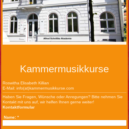
Kammermusikkurse
Roswitha Elisabeth Killian
E-Mail: info(at)kammermusikkurse.com
Haben Sie Fragen, Wünsche oder Anregungen? Bitte nehmen Sie
Kontakt mit uns auf, wir helfen Ihnen gerne weiter!
Kontaktformular
Name:
*