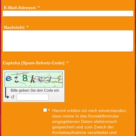
E-Mail-Adresse:
*
Nachricht:
*
Captcha (Spam-Schutz-Code): *
Bitte geben Sie den Code ein
↺
*
Hiermit erkläre ich mich einverstanden,
dass meine in das Kontaktformular
eingegebenen Daten elektronisch
gespeichert und zum Zweck der
Kontaktaufnahme verarbeitet und